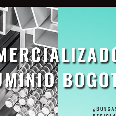
MERCIALIZAD
UMINIO BOGO
Precio
Compramos toda clase de Aluminio al por Mayor y por kilos Aquí encontraras los Mejores Precios de Bogotá
Comercializadoras de Aluminio Bogotá
¿BUSCAS