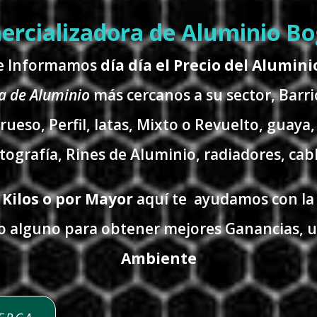
rcializadora de Aluminio B
le Informamos
día día el Precio del Alumin
 de Aluminio
más cercanos a su sector, Barri
rueso, Perfil, latas, Mixto o Revuelto, guaya,
itografía, Rines de Aluminio, radiadores, cabl
 Kilos o por Mayor
aquí te ayudamos con la 
o alguno para obtener mejores Ganancias, 
Ambiente