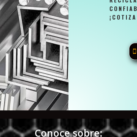
RECICL
CONFIA
¡COTIZA
Conoce sobre: