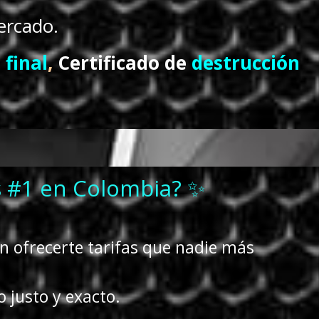
ercado.
 final
,
Certificado de
destrucción
s #1 en Colombia? ✨
 ofrecerte tarifas que nadie más
 justo y exacto.