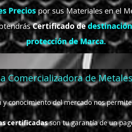
s Precios
por sus Materiales en el M
obtendrás
Certificado de
destinación
protección de Marca.
a Comercializadora de Metale
y conocimiento del mercado nos permiten
as certificadas
son tu garantía de un pago